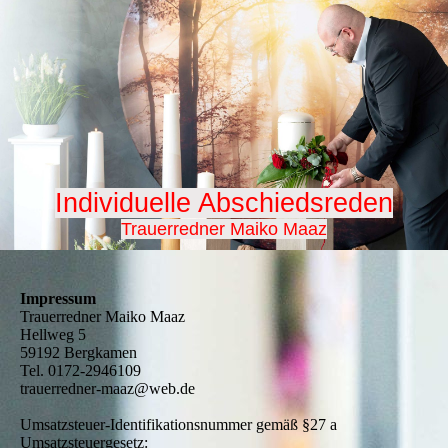
Individuelle Absch
iedsreden
Trauerredner Maiko Maaz
Impressum
Trauerredner Maiko Maaz
Hellweg 5
59192 Bergkamen
Tel. 0172-2946109
trauerredner-maaz@web.de
Umsatzsteuer-Identifikationsnummer gemäß §27 a
Umsatzsteuergesetz: