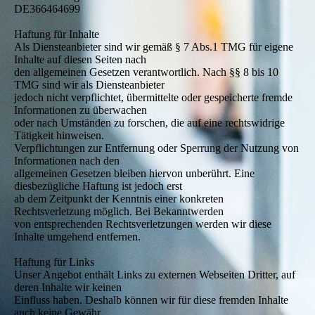
DE366464699
Haftung für Inhalte
Als Diensteanbieter sind wir gemäß § 7 Abs.1 TMG für eigene
Inhalte auf diesen Seiten nach
den allgemeinen Gesetzen verantwortlich. Nach §§ 8 bis 10
TMG sind wir als Diensteanbieter
jedoch nicht verpflichtet, übermittelte oder gespeicherte fremde
Informationen zu überwachen
oder nach Umständen zu forschen, die auf eine rechtswidrige
Tätigkeit hinweisen.
Verpflichtungen zur Entfernung oder Sperrung der Nutzung von
Informationen nach den
allgemeinen Gesetzen bleiben hiervon unberührt. Eine
diesbezügliche Haftung ist jedoch erst
ab dem Zeitpunkt der Kenntnis einer konkreten
Rechtsverletzung möglich. Bei Bekanntwerden
von entsprechenden Rechtsverletzungen werden wir diese
Inhalte umgehend entfernen.
Haftung für Links
Unser Angebot enthält Links zu externen Webseiten Dritter, auf
deren Inhalte wir keinen
Einfluss haben. Deshalb können wir für diese fremden Inhalte
auch keine Gewähr