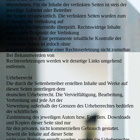
übernehmen. Für die Inhalte der verlinkten Seiten ist stets der
jeweilige Anbieter oder Betreiber
der Seiten verantwortlich. Die verlinkten Seiten wurden zum
Zeitpunkt der Verlinkung auf
mögliche Rechtsverstöße überprüft. Rechtswidrige Inhalte
waren zum Zeitpunkt der Verlinkung
nicht erkennbar. Eine permanente inhaltliche Kontrolle der
verlinkten Seiten ist jedoch ohne
konkrete Anhaltspunkte einer Rechtsverletzung nicht zumutbar.
Bei Bekanntwerden von
Rechtsverletzungen werden wir derartige Links umgehend
entfernen.
Urheberrecht
Die durch die Seitenbetreiber erstellten Inhalte und Werke auf
diesen Seiten unterliegen dem
deutschen Urheberrecht. Die Vervielfältigung, Bearbeitung,
Verbreitung und jede Art der
Verwertung außerhalb der Grenzen des Urheberrechtes bedürfen
der schriftlichen
Zustimmung des jeweiligen Autors bzw. Erstellers. Downloads
und Kopien dieser Seite sind nur
für den privaten, nicht kommerziellen Gebrauch gestattet.
Soweit die Inhalte auf dieser Seite
nicht vom Betreiber erstellt wurden, werden die Urheberrechte