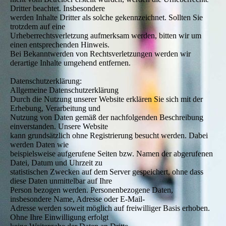
Dritter beachtet. Insbesondere
werden Inhalte Dritter als solche gekennzeichnet. Sollten Sie
trotzdem auf eine
Urheberrechtsverletzung aufmerksam werden, bitten wir um
einen entsprechenden Hinweis.
Bei Bekanntwerden von Rechtsverletzungen werden wir
derartige Inhalte umgehend entfernen.
Datenschutzerklärung:
Allgemeine Datenschutzerklärung
Durch die Nutzung unserer Website erklären Sie sich mit der
Erhebung, Verarbeitung und
Nutzung von Daten gemäß der nachfolgenden Beschreibung
einverstanden. Unsere Website
kann grundsätzlich ohne Registrierung besucht werden. Dabei
werden Daten wie
beispielsweise aufgerufene Seiten bzw. Namen der abgerufenen
Datei, Datum und Uhrzeit zu
statistischen Zwecken auf dem Server gespeichert, ohne dass
diese Daten unmittelbar auf Ihre
Person bezogen werden. Personenbezogene Daten,
insbesondere Name, Adresse oder E-Mail-
Adresse werden soweit möglich auf freiwilliger Basis erhoben.
Ohne Ihre Einwilligung erfolgt